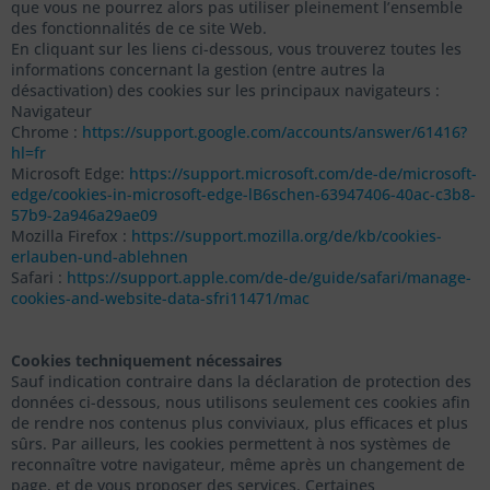
que vous ne pourrez alors pas utiliser pleinement l’ensemble
des fonctionnalités de ce site Web.
En cliquant sur les liens ci-dessous, vous trouverez toutes les
informations concernant la gestion (entre autres la
désactivation) des cookies sur les principaux navigateurs :
Navigateur
Chrome :
https://support.google.com/accounts/answer/61416?
hl=fr
Microsoft Edge:
https://support.microsoft.com/de-de/microsoft-
edge/cookies-in-microsoft-edge-lB6schen-63947406-40ac-c3b8-
57b9-2a946a29ae09
Mozilla Firefox :
https://support.mozilla.org/de/kb/cookies-
erlauben-und-ablehnen
Safari :
https://support.apple.com/de-de/guide/safari/manage-
cookies-and-website-data-sfri11471/mac
Cookies techniquement nécessaires
Sauf indication contraire dans la déclaration de protection des
données ci-dessous, nous utilisons seulement ces cookies afin
de rendre nos contenus plus conviviaux, plus efficaces et plus
sûrs. Par ailleurs, les cookies permettent à nos systèmes de
reconnaître votre navigateur, même après un changement de
page, et de vous proposer des services. Certaines