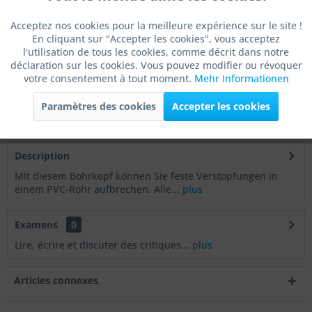
Dans le
panier d'achat
Acceptez nos cookies pour la meilleure expérience sur le site !
En cliquant sur "Accepter les cookies", vous acceptez
Actif
Marketing
Se souvenir de
Évaluer
l'utilisation de tous les cookies, comme décrit dans notre
déclaration sur les cookies. Vous pouvez modifier ou révoquer
Article n° :
ZWZ-CB16-6
votre consentement à tout moment.
Mehr Informationen
Actif
Tracking
Article n° du
fabricant :
ZWZ-CB16-6
Paramètres des cookies
Accepter les cookies
Poids de l'article:
0.2 kg
Actif
Service
Description
Actif
Autres
Mit diesem Bohrkopf können Sie feste Verstopfungen in
einem PVC-Rohr aufbrechen. Alle...
plus
Examens
0
Lire, écrire et discuter des critiques...
plus
Articles connexes