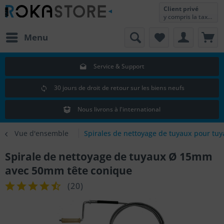
Client privé
y compris la taxe sur la valeur ajoutée
Menu
Service & Support
30 jours de droit de retour sur les biens neufs
Nous livrons à l'international
Vue d'ensemble
Spirales de nettoyage de tuyaux pour tuy
Spirale de nettoyage de tuyaux Ø 15mm
avec 50mm tête conique
(
20
)