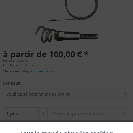
à partir de 100,00 € *
Prix net : 84,03 €
Contenu :
1 Stück
*Prix avec TVA
plus frais de port
Longeur:
Dans le
panier d'achat
Se souvenir de
Évaluer