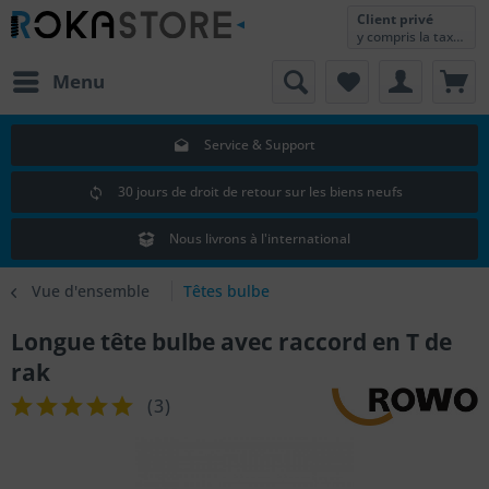
Client privé
y compris la taxe sur la valeur ajoutée
Menu
Service & Support
30 jours de droit de retour sur les biens neufs
Nous livrons à l'international
Vue d'ensemble
Têtes bulbe
Longue tête bulbe avec raccord en T de
rak
(
3
)