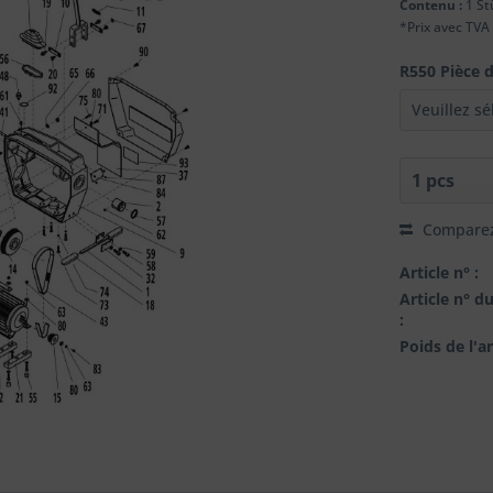
Contenu :
1 St
*Prix avec TV
R550 Pièce 
Compare
Article n° :
Article n° d
:
Poids de l'ar