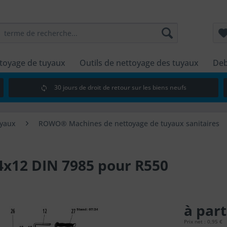
ttoyage de tuyaux
Outils de nettoyage des tuyaux
Deb
30 jours de droit de retour sur les biens neufs
uyaux
ROWO® Machines de nettoyage de tuyaux sanitaires
 4x12 DIN 7985 pour R550
à part
Prix net : 0,95 €