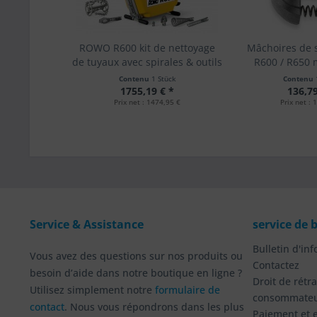
ROWO R600 kit de nettoyage
Mâchoires de 
de tuyaux avec spirales & outils
R600 / R650 
nettoyage 
Contenu
1 Stück
Contenu
1755,19 € *
136,79
Prix net : 1474,95 €
Prix net : 
Service & Assistance
service de 
Bulletin d'in
Vous avez des questions sur nos produits ou
Contactez
besoin d’aide dans notre boutique en ligne ?
Droit de rétr
Utilisez simplement notre
formulaire de
consommate
contact
. Nous vous répondrons dans les plus
Paiement et 