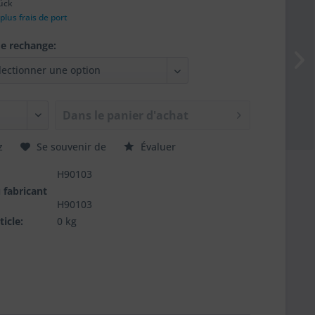
ück
A
plus frais de port
de rechange:
Dans le
panier d'achat
z
Se souvenir de
Évaluer
H90103
u fabricant
H90103
ticle:
0 kg