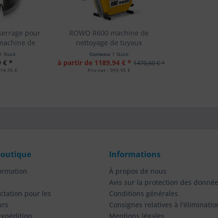
serrage pour
ROWO R600 machine de
machine de
nettoyage de tuyaux
de tuyaux
1 Stück
Contenu
1 Stück
 € *
à partir de 1189,94 € *
1470,60 € *
114,95 €
Prix net : 999,95 €
boutique
Informations
formation
À propos de nous
Avis sur la protection des donné
actation pour les
Conditions générales
urs
Consignes relatives à l'éliminatio
expédition
Mentions légales