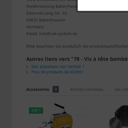
Niederlassung Babenhausen
Edmund-Lang-Str. 32
Service
64832 Babenhausen
Germany
Autres
Email: info@rak-system.de
Bitte beachten Sie zusätzlich die produktspezifische
Autres liens vers "78 - Vis à tête bomb
Des questions sur l'article ?
Plus de produits de ROWO
Accessoires
3
Articles connexes
Les cl
TIP !