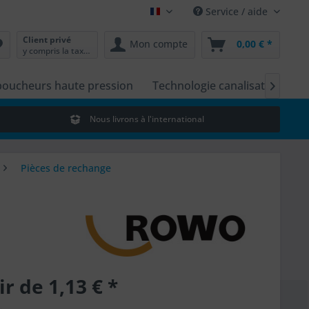
Service / aide
Français
Client privé
Mon compte
0,00 € *
y compris la taxe sur la valeur ajoutée
oucheurs haute pression
Technologie canalisations & 

Nous livrons à l'international
Pièces de rechange
ir de 1,13 € *