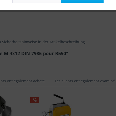
n Sicherheitshinweise in der Artikelbeschreibung.
ée M 4x12 DIN 7985 pour R550"
ients ont également acheté
Les clients ont également examiné