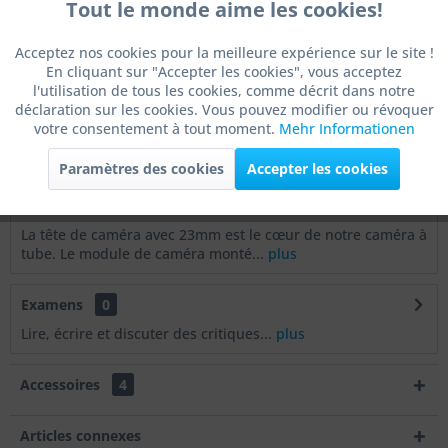
Tout le monde aime les cookies!
Actif
Fonctionnel
Article n° :
KK-23SL
Acceptez nos cookies pour la meilleure expérience sur le site !
Article n° du
En cliquant sur "Accepter les cookies", vous acceptez
Actif
Marketing
fabricant :
l'utilisation de tous les cookies, comme décrit dans notre
Poids de l'article:
0.15 kg
déclaration sur les cookies. Vous pouvez modifier ou révoquer
votre consentement à tout moment.
Mehr Informationen
EAN:
4260573370566
Actif
Tracking
Variante:
sans émetteur
Paramètres des cookies
Accepter les cookies
Actif
Service
Description
La tête de caméra avec 23mm est le cœur de notre caméra à
tube. Le module de caméra monté...
plus
Actif
Autres
Examens
0
Lire, écrire et discuter des critiques...
plus
Accessoires
4
Articles connexes