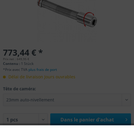
773,44 € *
Prix net : 649,95 €
Contenu :
1 Stück
*Prix avec TVA
plus frais de port
Délai de livraison Jours ouvrables
Tête de caméra:
Dans le
panier d'achat
Se souvenir de
Évaluer