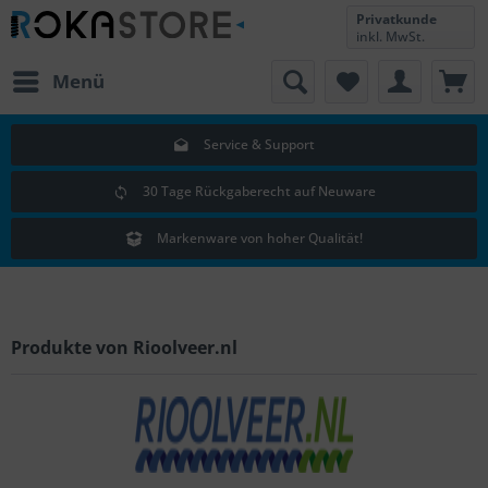
Privatkunde
inkl. MwSt.
Menü
Service & Support
30 Tage Rückgaberecht auf Neuware
Markenware von hoher Qualität!
Produkte von Rioolveer.nl