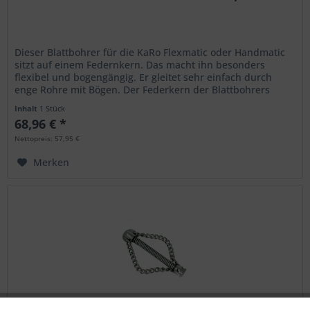
Dieser Blattbohrer für die KaRo Flexmatic oder Handmatic
sitzt auf einem Federnkern. Das macht ihn besonders
flexibel und bogengängig. Er gleitet sehr einfach durch
enge Rohre mit Bögen. Der Federkern der Blattbohrers
arbeitet dabei wie...
Inhalt
1 Stück
68,96 € *
Nettopreis: 57,95 €
Merken