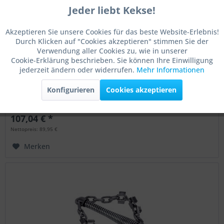
Jeder liebt Kekse!
Aktiv
Funktionale
Kettenschleuder "ultra flexibel" mit 16mm T-Nut
Akzeptieren Sie unsere Cookies für das beste Website-Erlebnis!
Durch Klicken auf "Cookies akzeptieren" stimmen Sie der
Aktiv
Marketing
Verwendung aller Cookies zu, wie in unserer
Cookie-Erklärung beschrieben. Sie können Ihre Einwilligung
Diese Kettenschleuder verfügt über einen sehr weich
jederzeit ändern oder widerrufen.
Mehr Informationen
Aktiv
Tracking
gewickelten Kern, was sie absolut bogengängig macht. So
kann die Kettenschleuder bereits in Rohren mit DN40
Konfigurieren
Cookies akzeptieren
durch Bögen gleiten. Die zwei glatten Ketten versprechen
Aktiv
eine hohe...
Service
Inhalt
1 Stück
107,04 € *
Nettopreis: 89,95 €
Aktiv
Sonstige
Merken