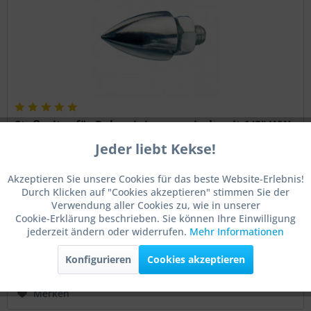
Stoßspitze für Rohrreinigungsspirale mit 1/2" WW
Gewinde
Jeder liebt Kekse!
Aktiv
Funktionale
Akzeptieren Sie unsere Cookies für das beste Website-Erlebnis!
Die Stoßspitze ermöglicht es, Rohrverstopfungen
Durch Klicken auf "Cookies akzeptieren" stimmen Sie der
Aktiv
Marketing
aufzudrücken. Sie wird dafür einfach an die
Verwendung aller Cookies zu, wie in unserer
Rohrreinigungsspirale mit Gewindekupplung geschraubt.
Cookie-Erklärung beschrieben. Sie können Ihre Einwilligung
Die Stoßspitze ist mit 25mm Durchmesser und 40mm Länge
jederzeit ändern oder widerrufen.
Mehr Informationen
(für die 10mm Spiralen) sowie in...
Aktiv
Tracking
Inhalt
1 Stück
ab 26,12 € *
Konfigurieren
Cookies akzeptieren
Nettopreis: 21,95 €
Aktiv
Service
Merken