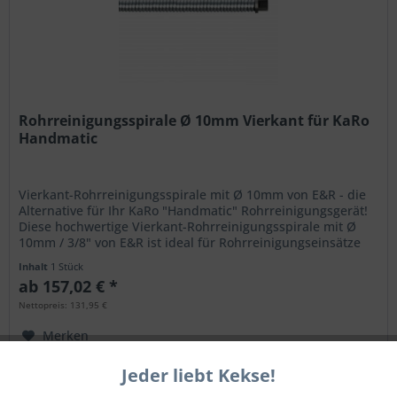
Rohrreinigungsspirale Ø 10mm Vierkant für KaRo
Handmatic
Vierkant-Rohrreinigungsspirale mit Ø 10mm von E&R - die
Alternative für Ihr KaRo "Handmatic" Rohrreinigungsgerät!
Diese hochwertige Vierkant-Rohrreinigungsspirale mit Ø
10mm / 3/8" von E&R ist ideal für Rohrreinigungseinsätze
mit dem...
Inhalt
1 Stück
ab 157,02 € *
Nettopreis: 131,95 €
Merken
Jeder liebt Kekse!
Aktiv
Funktionale
TIPP!