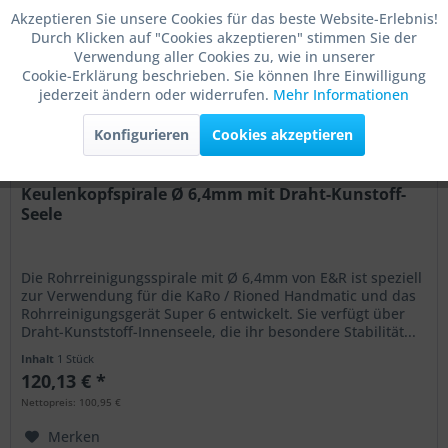
Akzeptieren Sie unsere Cookies für das beste Website-Erlebnis!
Durch Klicken auf "Cookies akzeptieren" stimmen Sie der
Aktiv
Marketing
Verwendung aller Cookies zu, wie in unserer
Cookie-Erklärung beschrieben. Sie können Ihre Einwilligung
jederzeit ändern oder widerrufen.
Mehr Informationen
Aktiv
Tracking
Konfigurieren
Cookies akzeptieren
Aktiv
Service
Keulenkopfspirale Ø 6,4mm mit Draht-Kunstoff-
Seele
Aktiv
Sonstige
Die Rohrreinigungsspirale mit Ø 6,4mm von E&R ist speziell
zur Verwendung für die KaRo / Rioned Handmatic und das
Rohrreinigungsgerät Super 6 entwickelt. Sie verfügt über
Draht-Kunststoff-Innenseele, die ihr besondere Stabilität...
Inhalt
1 Stück
120,13 € *
Nettopreis: 100,95 €
Merken