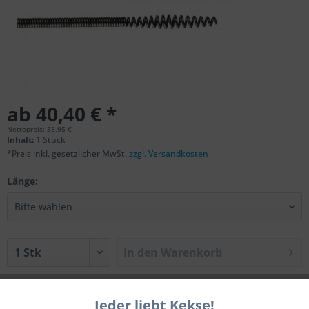
ab 40,40 € *
Nettopreis: 33,95 €
Inhalt:
1 Stück
*Preis inkl. gesetzlicher MwSt.
zzgl. Versandkosten
Länge:
In den
Warenkorb
Merken
Bewerten
Jeder liebt Kekse!
Aktiv
Funktionale