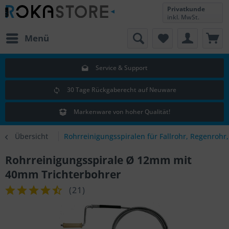
Privatkunde
inkl. MwSt.
Menü
Service & Support
30 Tage Rückgaberecht auf Neuware
Markenware von hoher Qualität!
Übersicht
Rohrreinigungsspiralen für Fallrohr, Regenrohr
Rohrreinigungsspirale Ø 12mm mit
40mm Trichterbohrer
(
21
)