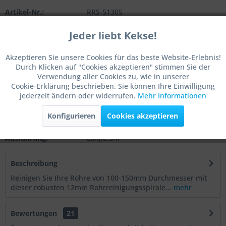
Artikel-Nr.:
RRS-51305
Hersteller-
Artikelnummer:
Jeder liebt Kekse!
RRS-51305
Aktiv
Funktionale
Artikelgewicht:
4.05 kg
Akzeptieren Sie unsere Cookies für das beste Website-Erlebnis!
Ratgeber Artikel zu diesem Produkt
Durch Klicken auf "Cookies akzeptieren" stimmen Sie der
Aktiv
Marketing
Die richtige Länge einer Rohrreinigungsspirale ermitteln
Verwendung aller Cookies zu, wie in unserer
Cookie-Erklärung beschrieben. Sie können Ihre Einwilligung
Rohrreinigungsspirale: Funktion und Anwendung
jederzeit ändern oder widerrufen.
Mehr Informationen
Aktiv
Tracking
So finden Sie den richtigen Durchmesser einer
Rohrreinigungsspirale
Konfigurieren
Cookies akzeptieren
EAN:
4260573370450
Aktiv
Service
Ausführung:
Länge:5m
Aktiv
Sonstige
Beschreibung
Reinigen Sie Ihre Rohre von 100-150mm Durchmesser mit
dieser robusten 12mm Rohrreinigungsspirale...
mehr
Bewertungen
21