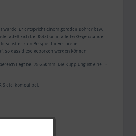
t wurde. Er entspricht einem geraden Bohrer bzw.
e fädelt sich bei Rotation in allerlei Gegenstände
eal ist er zum Beispiel für verlorene
uf, so dass diese geborgen werden können.
reich liegt bei 75-250mm. Die Kupplung ist eine T-
IS etc. kompatibel.
Aktiv