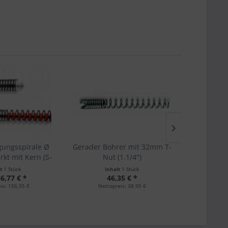
gungsspirale Ø
Gerader Bohrer mit 32mm T-
Trichterb
kt mit Kern (S-
Nut (1.1/4")
Nut (1.
und T-Nut
lt
1 Stück
Inhalt
1 Stück
I
6,77 € *
46,35 € *
is: 156,95 €
Nettopreis: 38,95 €
Nett