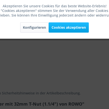
Akzeptieren Sie unsere Cookies für das beste Website-Erlebnis!
 "Cookies akzeptieren" stimmen Sie der Verwendung aller Cookies 
-Nut
ieben. Sie können Ihre Einwilligung jederzeit ändern oder widerr
ng, Textilien, Zellstoffe
Konfigurieren
Cookies akzeptieren
n Sicherheitshinweise in der Artikelbeschreibung.
er mit 32mm T-Nut (1.1/4") von ROWO"