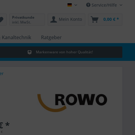
Service/Hilfe
Hauptshop Deutsch
Privatkunde
Mein Konto
0,00 € *
inkl. MwSt.
 Kanaltechnik
Ratgeber
Markenware von hoher Qualität!
er
€ *
 €