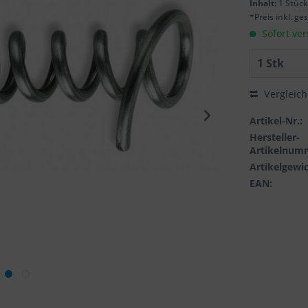
Inhalt:
1 Stüc
*Preis inkl. g
Sofort ver
Vergleic
Artikel-Nr.:
Hersteller-
Artikelnum
Artikelgewic
EAN: