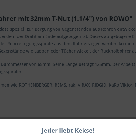
ohrer mit 32mm T-Nut (1.1/4") von ROWO"
dass speziell zur Bergung von Gegenständen aus Rohren entwickel
bei dem der Draht am Ende aufgebogen ist. Dieses aufgebogene End
der Rohrreinigungsspirale aus dem Rohr gezogen werden können. Id
Gegenstände wie Lappen oder Tücher wickelt der Rückholbohrer a
n Durchmesser von 65mm. Seine Länge beträgt 125mm. Der Arbeitsbe
gsspiralen.
emen wie ROTHENBERGER, REMS, rak, VIRAX, RIDGID, KaRo Viktor, R
Jeder liebt Kekse!