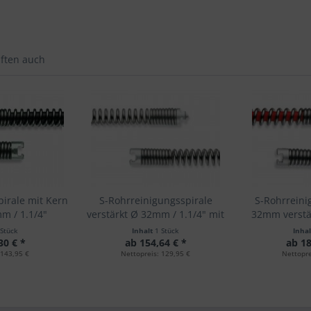
ften auch
irale mit Kern
S-Rohrreinigungsspirale
S-Rohrreini
m / 1.1/4"
verstärkt Ø 32mm / 1.1/4" mit
32mm verstär
T-Nut
SMK) 
 Stück
Inhalt
1 Stück
Inha
30 € *
ab 154,64 € *
ab 18
 143,95 €
Nettopreis: 129,95 €
Nettopre