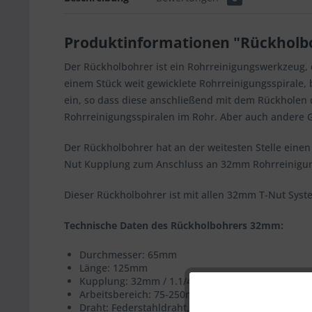
Produktinformationen "Rückholb
Der Rückholbohrer ist ein Rohrreinigungswerkzeug, 
einem Stück weit gewicklete Rohrreinigungsspirale, 
ein, so dass diese anschließend mit dem Rückholen 
Rohrreinigungsspiralen im Rohr. Aber auch andere 
Der Rückholbohrer hat an der weitesten Stelle eine
Nut Kupplung zum Anschluss an 32mm Rohrreinigun
Dieser Rückholbohrer ist mit allen 32mm T-Nut Syst
Technische Daten des Rückholbohrers 32mm:
Durchmesser: 65mm
Länge: 125mm
Kupplung: 32mm / 1.1/4" T-Nut, angeschrägt
Arbeitsbereich: 75-250mm
Funktionale
Draht: Federstahldraht, rostfrei