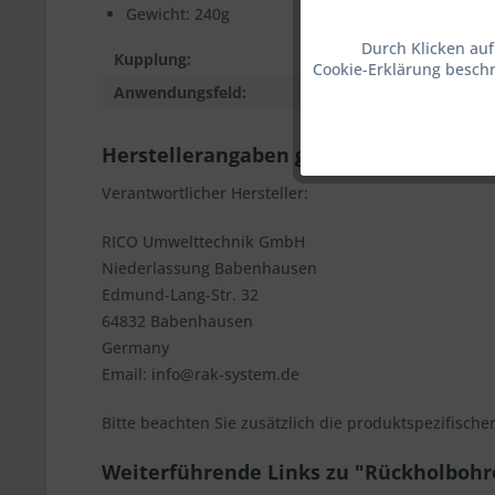
Gewicht: 240g
Durch Klicken auf
Marketing
Kupplung:
32mm T
Cookie-Erklärung beschr
Anwendungsfeld:
Rückholu
Tracking
Herstellerangaben gemäß GPSR
Service
Verantwortlicher Hersteller:
RICO Umwelttechnik GmbH
Sonstige
Niederlassung Babenhausen
Edmund-Lang-Str. 32
64832 Babenhausen
Germany
Email: info@rak-system.de
Bitte beachten Sie zusätzlich die produktspezifische
Weiterführende Links zu "Rückholbohr