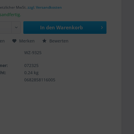
k
esetzlicher MwSt.
zzgl. Versandkosten
sandfertig.
In den
Warenkorb
hen
Merken
Bewerten
WZ-9325
mer:
072325
ht:
0.24 kg
0682858116005