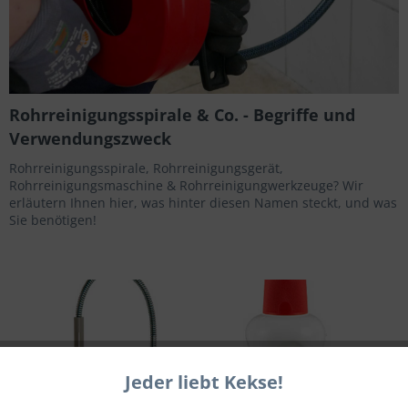
Rohrreinigungsspirale & Co. - Begriffe und
Verwendungszweck
Rohrreinigungsspirale, Rohrreinigungsgerät,
Rohrreinigungsmaschine & Rohrreinigungwerkzeuge? Wir
erläutern Ihnen hier, was hinter diesen Namen steckt, und was
Sie benötigen!
Jeder liebt Kekse!
Aktiv
Funktionale